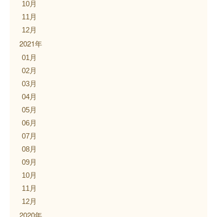
10月
11月
12月
2021年
01月
02月
03月
04月
05月
06月
07月
08月
09月
10月
11月
12月
2020年