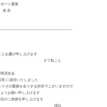
ート栗東
 良
ととお慶び申し上げます
私こと
県済生会
長 に就任いたしました
よりその重責を全うする所存でございます
ので
ようお願い申し上げます
任のご挨拶を申し上げます
白