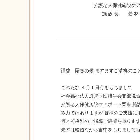
介護老人保健施設ケアポ
施 設 長 若 林 保
謹啓 陽春の候 ますますご清祥のこ
さて
このたび ４月１日付をもちまして
社会福祉法人恩賜財団済生会支部滋賀
介護老人保健施設ケアポート栗東 施設
微力ではありますが 皆様のご支援に
何とぞ格別のご指導ご鞭撻を賜ります
先ずは略儀ながら書中をもちまして就
謹