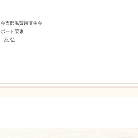
支部滋賀県済生会
ート栗東
 弘