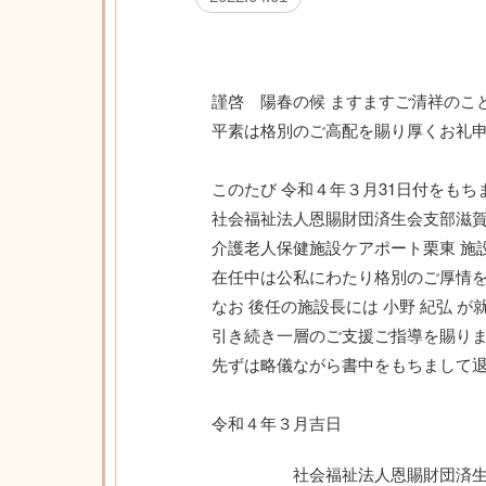
謹啓 陽春の候 ますますご清祥のこ
平素は格別のご高配を賜り厚くお礼申
さて
このたび 令和４年３月31日付をもち
社会福祉法人恩賜財団済生会支部滋賀
介護老人保健施設ケアポート栗東 施設
在任中は公私にわたり格別のご厚情を
なお 後任の施設長には 小野 紀弘 が
引き続き一層のご支援ご指導を賜りま
先ずは略儀ながら書中をもちまして退
謹
令和４年３月吉日
社会福祉法人恩賜財団済生会