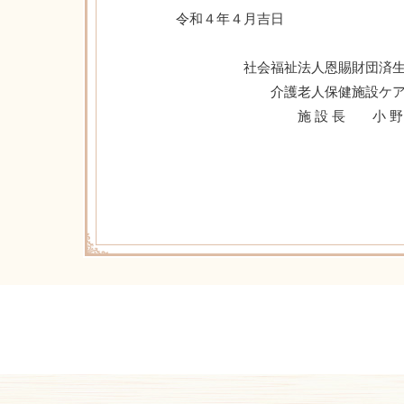
令和４年４月吉日
社会福祉法人恩賜財団済生会
介護老人保健施設ケアポ
施 設 長 小 野 紀