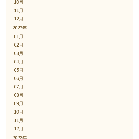
10月
11月
12月
2023年
01月
02月
03月
04月
05月
06月
07月
08月
09月
10月
11月
12月
2022年