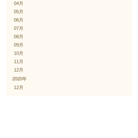
04月
05月
06月
07月
08月
09月
10月
11月
12月
2020年
12月