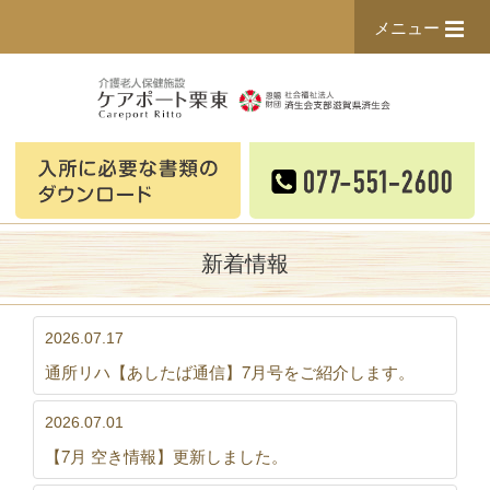
メニュー
新着情報
2026.07.17
通所リハ【あしたば通信】7月号をご紹介します。
2026.07.01
【7月 空き情報】更新しました。