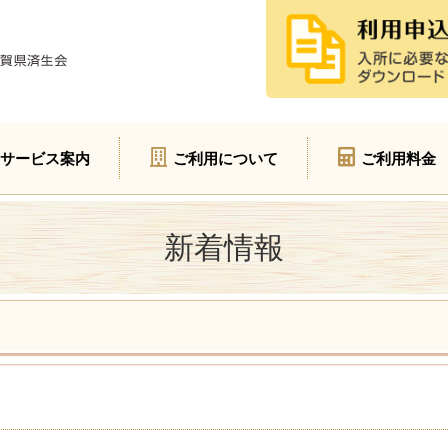
サービス案内
ご利用について
ご利用料金
新着情報