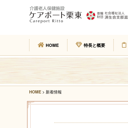
HOME
特長と概要
HOME
> 新着情報