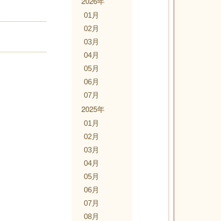
2026年
01月
02月
03月
04月
05月
06月
07月
2025年
01月
02月
03月
04月
05月
06月
07月
08月