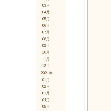
03月
04月
05月
06月
07月
08月
09月
10月
11月
12月
2021年
01月
02月
03月
04月
05月